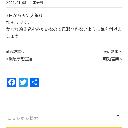
2021.01.05
未分類
7日から天気大荒れ！
だそうです。
かなり冷え込むみたいなので風邪ひかないように気を付けま
しょう！
前の記事へ
次の記事へ
«
緊急事態宣言
時短営業
»
F
T
共
a
w
有
c
itt
e
er
b
o