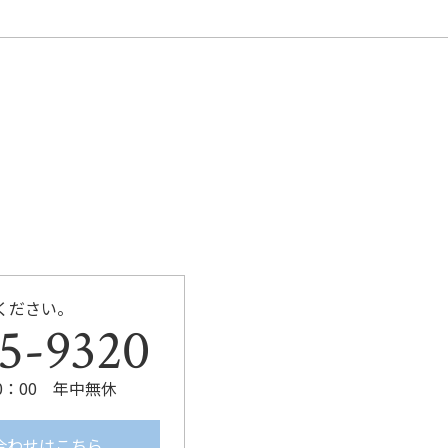
b
o
o
k
ください。
5-9320
0：00 年中無休
合わせはこちら